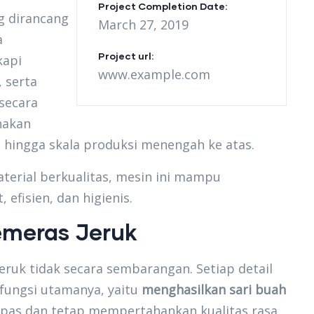
Project Completion Date:
g dirancang
March 27, 2019
a
Project url:
kapi
www.example.com
 serta
secara
nakan
, hingga skala produksi menengah ke atas.
erial berkualitas, mesin ini mampu
efisien, dan higienis.
emeras Jeruk
uk tidak secara sembarangan. Setiap detail
fungsi utamanya, yaitu
menghasilkan sari buah
mpas dan tetap mempertahankan kualitas rasa