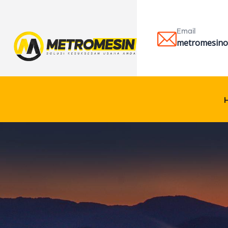
Email
metromesinof