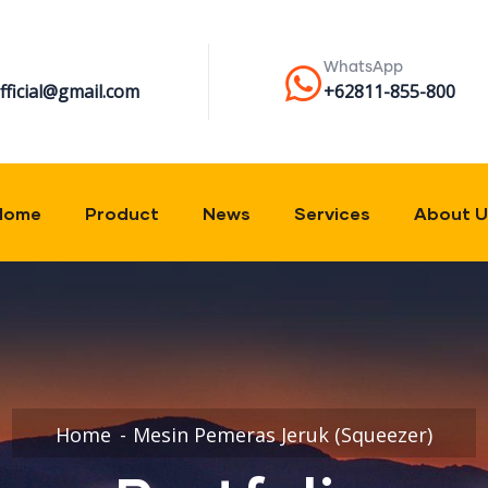
WhatsApp
ficial@gmail.com
+62811-855-800
Home
Product
News
Services
About U
Home
Mesin Pemeras Jeruk (Squeezer)