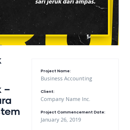
k
Project Name:
Business Accounting
 –
Client:
ara
Company Name Inc.
stem
Project Commencement Date:
January 26, 2019